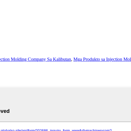
ection Molding Company Sa Kalibutan
,
Mga Produkto sa Injection Mo