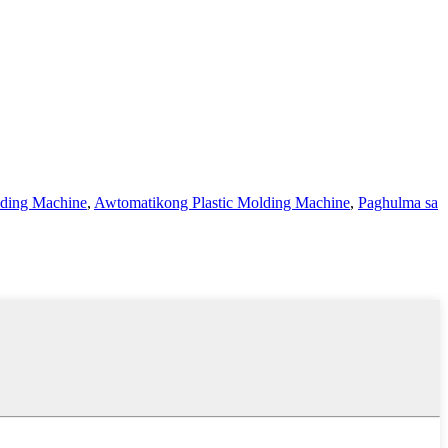
lding Machine
,
Awtomatikong Plastic Molding Machine
,
Paghulma sa