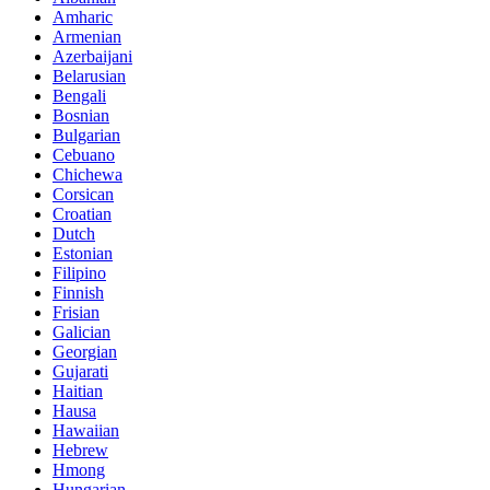
Amharic
Armenian
Azerbaijani
Belarusian
Bengali
Bosnian
Bulgarian
Cebuano
Chichewa
Corsican
Croatian
Dutch
Estonian
Filipino
Finnish
Frisian
Galician
Georgian
Gujarati
Haitian
Hausa
Hawaiian
Hebrew
Hmong
Hungarian