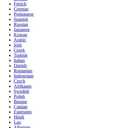
French
German
Portuguese
Spanish
Russian
Japanese
Korean
Arabic
Irish
Greek
Turkish
Italian
Danish
Romanian
Indonesian
Czech
Afrikaans
Swedish
Polish
Basque
Catalan
Esperanto
Hindi
Lao
Albanian