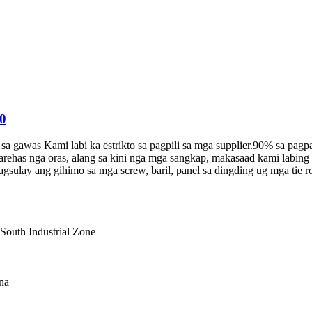
50
 sa gawas Kami labi ka estrikto sa pagpili sa mga supplier.90% sa pagp
arehas nga oras, alang sa kini nga mga sangkap, makasaad kami labing
pagsulay ang gihimo sa mga screw, baril, panel sa dingding ug mga tie
South Industrial Zone
na