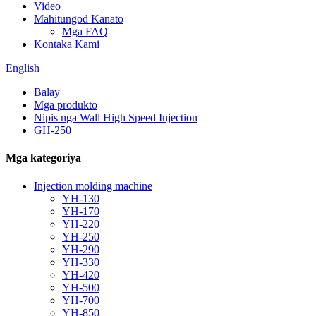
Video
Mahitungod Kanato
Mga FAQ
Kontaka Kami
English
Balay
Mga produkto
Nipis nga Wall High Speed ​​​​Injection
GH-250
Mga kategoriya
Injection molding machine
YH-130
YH-170
YH-220
YH-250
YH-290
YH-330
YH-420
YH-500
YH-700
YH-850