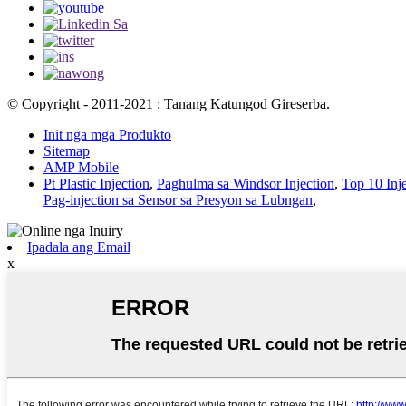
© Copyright - 2011-2021 : Tanang Katungod Gireserba.
Init nga mga Produkto
Sitemap
AMP Mobile
Pt Plastic Injection
,
Paghulma sa Windsor Injection
,
Top 10 Inj
Pag-injection sa Sensor sa Presyon sa Lubngan
,
Ipadala ang Email
x