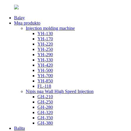
Balay
Mga produkto
Injection molding machine
YH-130
YH-170
YH-220
YH-250
YH-290
YH-330
YH-420
YH-500
YH-700
YH-850
FL-118
Nipis nga Wall High Speed ​​​​Injection
GH-210
GH-250
GH-280
GH-320
GH-350
GH-380
Balita