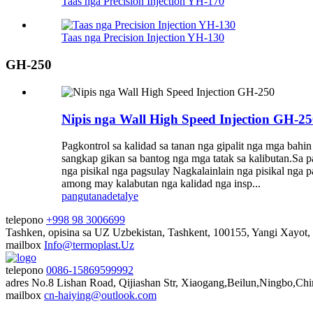
Taas nga Precision Injection YH-170
Taas nga Precision Injection YH-130
GH-250
Nipis nga Wall High Speed ​​​​Injection GH-2
Pagkontrol sa kalidad sa tanan nga gipalit nga mga bahin
sangkap gikan sa bantog nga mga tatak sa kalibutan.Sa p
nga pisikal nga pagsulay Nagkalainlain nga pisikal nga 
among may kalabutan nga kalidad nga insp...
pangutana
detalye
telepono
+998 98 3006699
Tashken, opisina sa UZ
Uzbekistan, Tashkent, 100155, Yangi Xayot, 
mailbox
Info@termoplast.Uz
telepono
0086-15869599992
adres
No.8 Lishan Road, Qijiashan Str, Xiaogang,Beilun,Ningbo,Chi
mailbox
cn-haiying@outlook.com